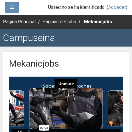
Salta al contenido principal
PANEL LATERAL
Usted no se ha identificado. (
Acceder
)
Página Principal
Páginas del sitio
Mekanicjobs
Campuseina
Mekanicjobs